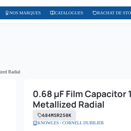
NOS MARQUES
CATALOGUES
RACHAT DE ST
ized Radial
0.68 µF Film Capacitor
Metallized Radial
684MSR250K
KNOWLES / CORNELL DUBILIER