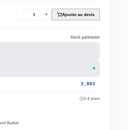
Ajouter au devis
Stock partenaire
3,003
2-4 jours
zed Radial