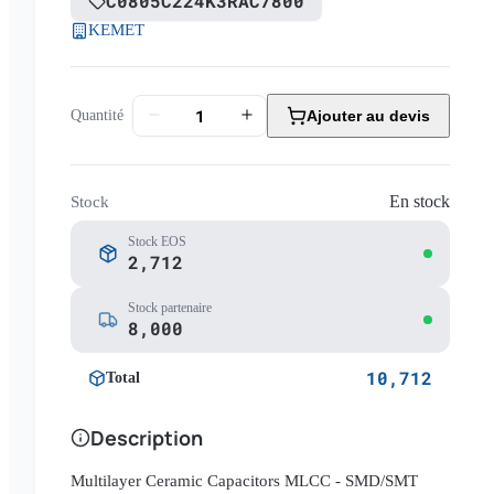
C0805C224K3RAC7800
KEMET
Quantité
Ajouter au devis
En stock
Stock
Stock EOS
2,712
Stock partenaire
8,000
10,712
Total
Description
Multilayer Ceramic Capacitors MLCC - SMD/SMT