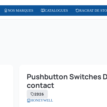
NOS MARQUES
CATALOGUES
RACHAT DE ST
Pushbutton Switches DP
contact
2D26
HONEYWELL