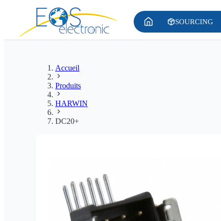
SOURCING
Accueil
Produits
HARWIN
DC20+