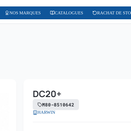
NOS MARQUES
CATALOGUES
RACHAT DE ST
DC20+
M80-8510642
HARWIN