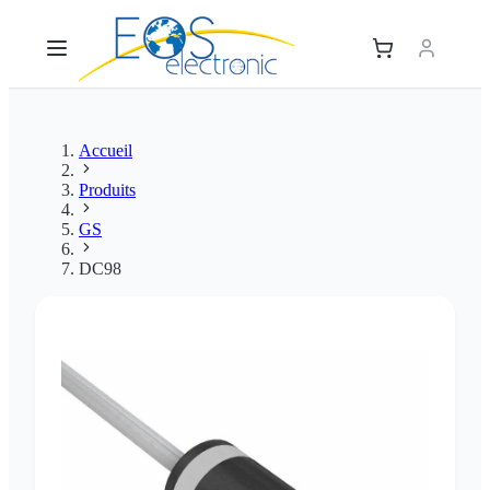
Accueil
Produits
GS
DC98