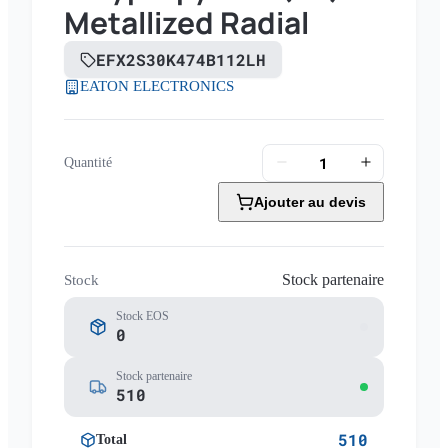
Metallized Radial
EFX2S30K474B112LH
EATON ELECTRONICS
Quantité
Ajouter au devis
Stock partenaire
Stock
Stock EOS
0
Stock partenaire
510
510
Total