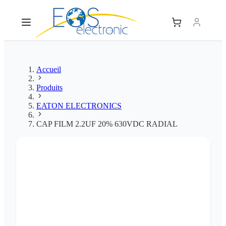
Accueil
Produits
EATON ELECTRONICS
CAP FILM 2.2UF 20% 630VDC RADIAL