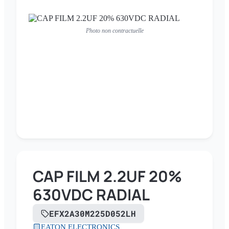
Photo non contractuelle
CAP FILM 2.2UF 20%
630VDC RADIAL
EFX2A30M225D052LH
EATON ELECTRONICS