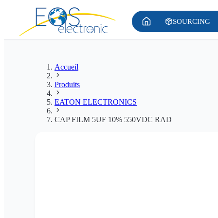
SOURCING
Accueil
Produits
EATON ELECTRONICS
CAP FILM 5UF 10% 550VDC RAD