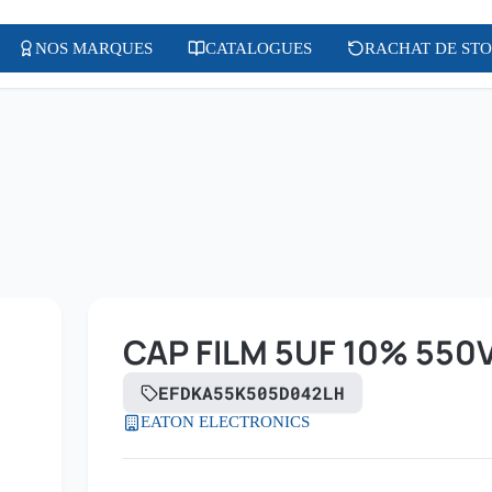
NOS MARQUES
CATALOGUES
RACHAT DE ST
CAP FILM 5UF 10% 550
EFDKA55K505D042LH
EATON ELECTRONICS