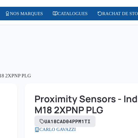
NOS MARQUES
CATALOGUES
RACHAT DE ST
 M18 2XPNP PLG
Proximity Sensors - Ind
M18 2XPNP PLG
UA18CAD04PPM1TI
CARLO GAVAZZI