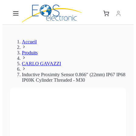
Accueil
Produits
CARLO GAVAZZI
Inductive Proximity Sensor 0.866" (22mm) IP67 IP68
IP69K Cylinder Threaded - M30