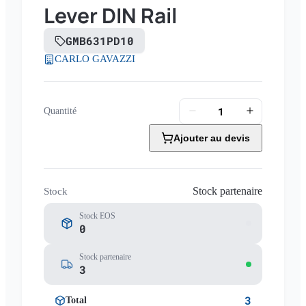
Lever DIN Rail
GMB631PD10
CARLO GAVAZZI
Quantité
Ajouter au devis
Stock partenaire
Stock
Stock EOS
0
Stock partenaire
3
3
Total