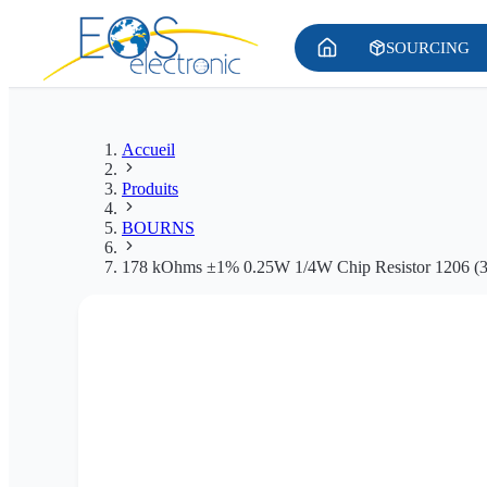
SOURCING
Accueil
Produits
BOURNS
178 kOhms ±1% 0.25W 1/4W Chip Resistor 1206 (321