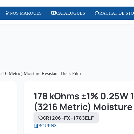
NOS MARQUES
CATALOGUES
RACHAT DE ST
6 Metric) Moisture Resistant Thick Film
178 kOhms ±1% 0.25W 1
(3216 Metric) Moisture 
CR1206-FX-1783ELF
BOURNS