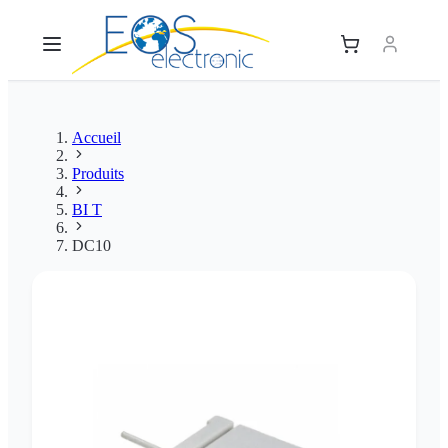
Accueil
Produits
BI T
DC10