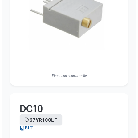
Photo non contractuelle
DC10
67YR100LF
BI T