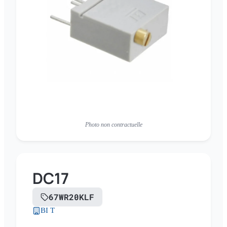
Photo non contractuelle
DC17
67WR20KLF
BI T