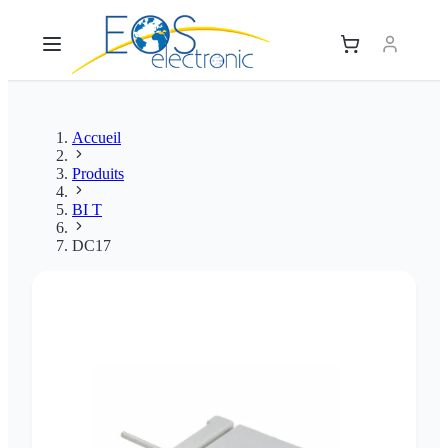
Accueil
Produits
BI T
DC17