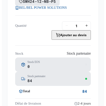
SWH24-12-NB-P5
BEL/BEL POWER SOLUTIONS
Quantité
Ajouter au devis
Stock partenaire
Stock
Stock EOS
0
Stock partenaire
84
84
Total
Délai de livraison
2-4 jours