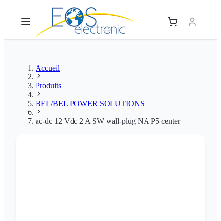
Accueil
Produits
BEL/BEL POWER SOLUTIONS
ac-dc 12 Vdc 2 A SW wall-plug NA P5 center