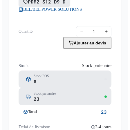
PDM2-S12-D9-D
BEL/BEL POWER SOLUTIONS
Quantité
Ajouter au devis
Stock partenaire
Stock
Stock EOS
0
Stock partenaire
23
23
Total
Délai de livraison
2-4 jours