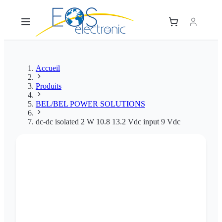
Accueil
Produits
BEL/BEL POWER SOLUTIONS
dc-dc isolated 2 W 10.8 13.2 Vdc input 9 Vdc