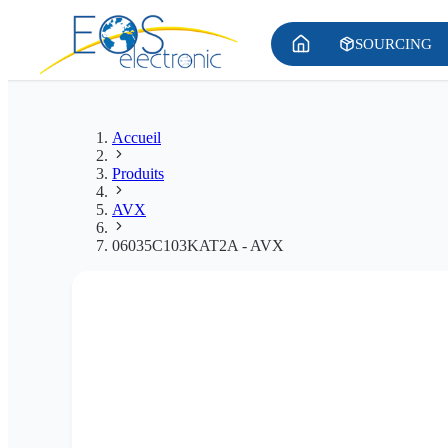
SOURCING
Accueil
Produits
AVX
06035C103KAT2A - AVX