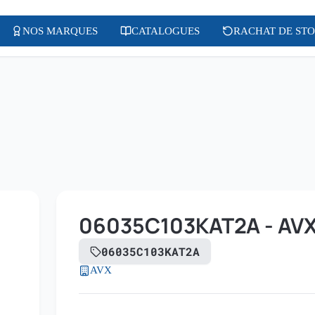
NOS MARQUES
CATALOGUES
RACHAT DE ST
06035C103KAT2A - AV
06035C103KAT2A
AVX