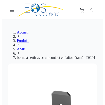
Accueil
Produits
AMP
borne à sertir avec un contact en laiton étamé - DC01