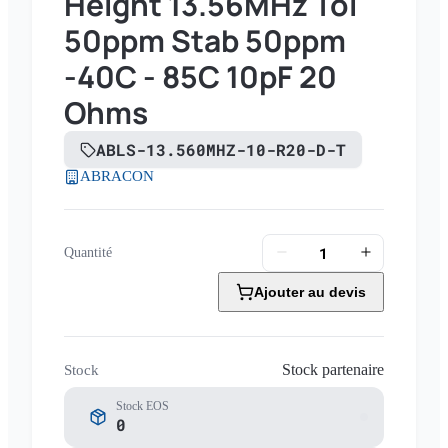
Height 13.56MHz Tol
50ppm Stab 50ppm
-40C - 85C 10pF 20
Ohms
ABLS-13.560MHZ-10-R20-D-T
ABRACON
Quantité
Ajouter au devis
Stock partenaire
Stock
Stock EOS
0