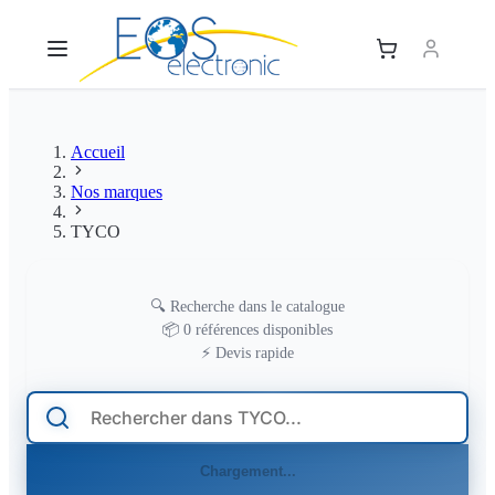
Accueil
Nos marques
TYCO
🔍
Recherche dans le catalogue
TYCO
📦
0 références disponibles
⚡
Devis rapide
Chargement...