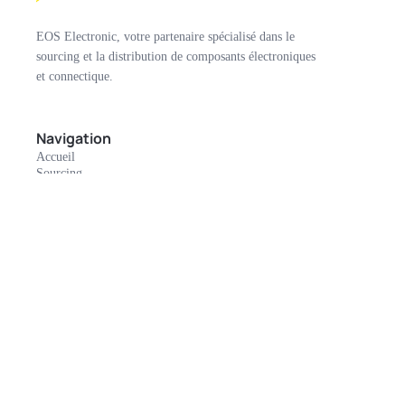
EOS Electronic, votre partenaire spécialisé dans le
sourcing et la distribution de composants électroniques
et connectique.
Navigation
Accueil
Sourcing
Nos marques
Catalogues
Rachat de stock
Contact
Mon compte
Connexion
Informations légales
Conditions d'utilisation
Mentions Légales
Politique de cookies