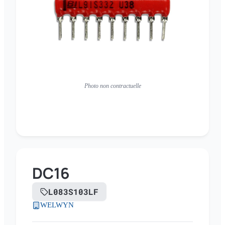
Photo non contractuelle
DC16
L083S103LF
WELWYN