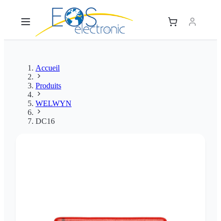
Accueil
Produits
WELWYN
DC16