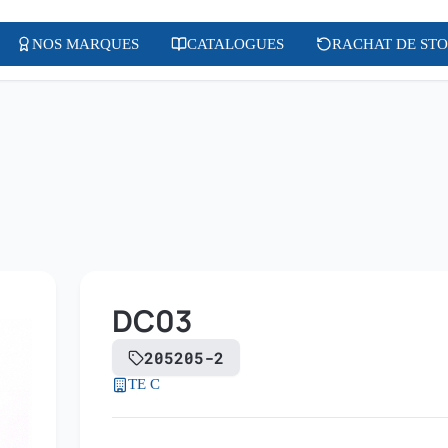
NOS MARQUES
CATALOGUES
RACHAT DE ST
DC03
205205-2
TE C