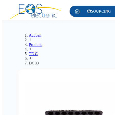
SOURCING
Accueil
Produits
TE C
DC03